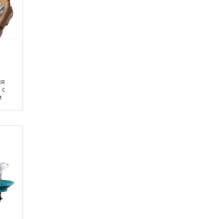
ия
 с
м