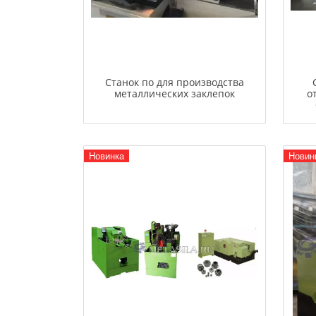
Станок по для производства
металлических заклепок
о
Новинка
Новин