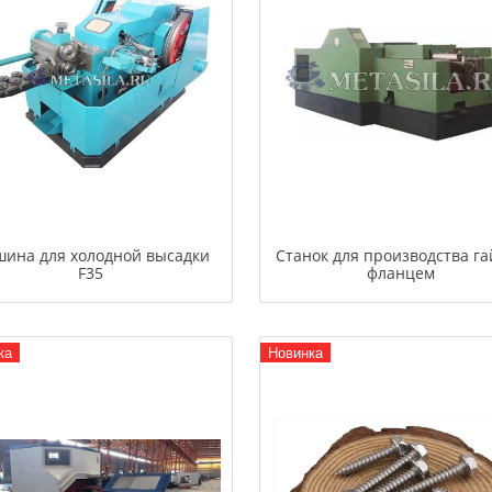
ина для холодной высадки
Станок для производства га
F35
фланцем
ка
Новинка