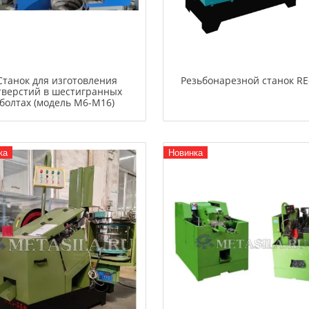
Станок для изготовления
Резьбонарезной станок RE
тверстий в шестигранных
болтах (модель М6-М16)
ка
Новинка