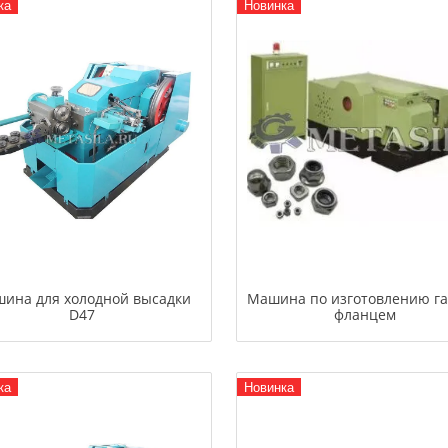
ка
Новинка
ина для холодной высадки
Машина по изготовлению га
D47
фланцем
ка
Новинка