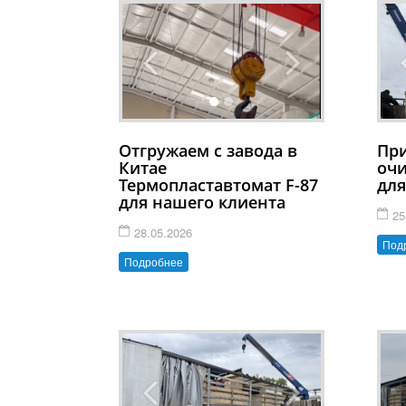
Отгружаем с завода в
Пр
Китае
очи
Термопластавтомат F-87
для
для нашего клиента
25
28.05.2026
Под
Подробнее