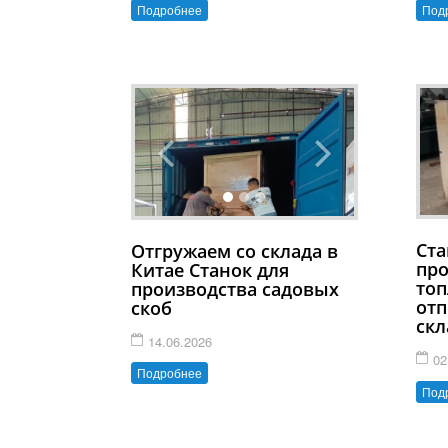
Подробнее
Под
Ста
Отгружаем со склада в
про
Китае Станок для
топ
производства садовых
отп
скоб
скл
14.06.2026
02
Подробнее
Под