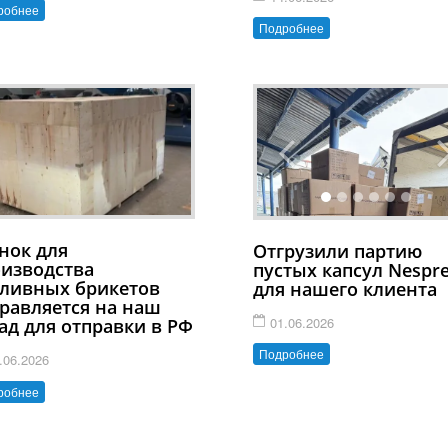
робнее
Подробнее
нок для
Отгрузили партию
изводства
пустых капсул Nespr
ливных брикетов
для нашего клиента
равляется на наш
01.06.2026
ад для отправки в РФ
Подробнее
.06.2026
робнее