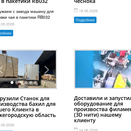
 в пакетики RB032
чеснока
18.06.2026
ужаем с завода машину для
вки чая в пакетики RB032
Подробнее
.06.2026
робнее
Доставили и запусти
рузили Станок для
оборудование для
изводства бахил для
произвоства филаме
его Клиента в
(3D нити) нашему
егородскую область
клиенту
.06.2026
14.06.2026