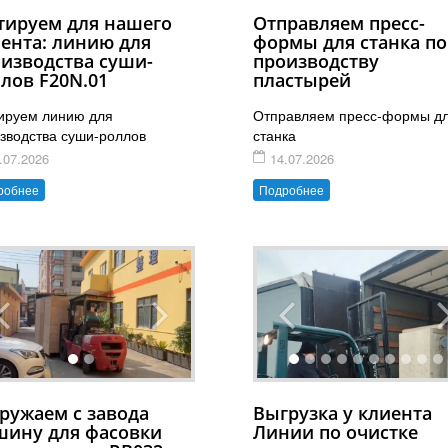
тируем для нашего
Отправляем пресс-
ента: линию для
формы для станка по
изводства суши-
производству
лов F20N.01
пластырей
ируем линию для
Отправляем пресс-формы д
зводства суши-роллов
станка
.07.2026
14.07.2026
робнее
Подробнее
ружаем с завода
Выгрузка у клиента
шину для фасовки
Линии по очистке