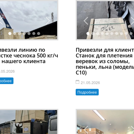
ивезли линию по
Привезли для клиент
стке чеснока 500 кг/ч
Станок для плетения
 нашего клиента
веревок из соломы,
пеньки, льна (модел
.05.2026
C10)
робнее
21.05.2026
Подробнее