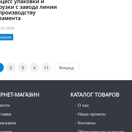
цесс упаковки и
рузки с завода линии
производству
ламента
.04.2026
робнее
1
2
3
4
11
Вперед
РНЕТ-МАГАЗИН
КАТАЛОГ ТОВАРОВ
вости
О нас
ставка
Наши проекты
магазине
Контакты
рантия
Оборудование и станки