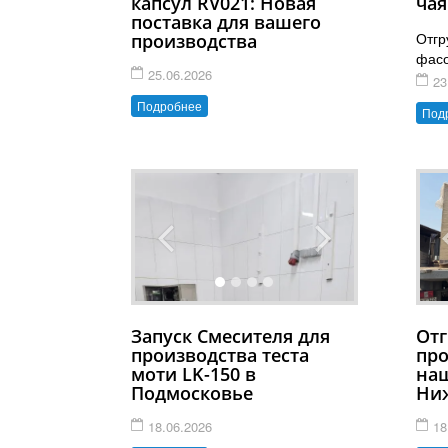
капсул RV021: Новая
чая
поставка для вашего
Отгр
производства
фасо
25.06.2026
23
Подробнее
Под
Запуск Смесителя для
Отг
производства теста
про
моти LK-150 в
наш
Подмосковье
Ниж
18.06.2026
18