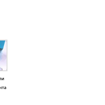
ли
нта