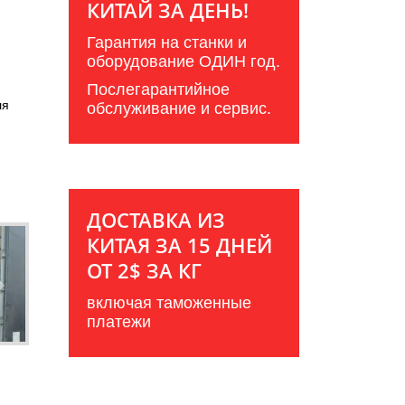
КИТАЙ ЗА ДЕНЬ!
Гарантия на станки и
оборудование ОДИН год.
Послегарантийное
ля
обслуживание и сервис.
ДОСТАВКА ИЗ
КИТАЯ ЗА 15 ДНЕЙ
ОТ 2$ ЗА КГ
включая таможенные
платежи