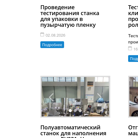
Проведение
Тес
тестирования станка
кли
для упаковки в
про
пузырчатую пленку
рол
02.08.2026
Тест
прои
Подробнее
16
Под
Полуавтоматический
Отг
станок для наполнения
ма