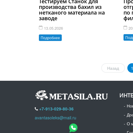
Про
Тестируем Станок для
отг
производства бахил из
по 
нетканого материала на
фи
заводе
20
13.05.2026
Под
Подробнее
Назад
ИНТЕ
Но
+7-913-029-80-36
До
avantasoleks@mail.ru
О 
Га