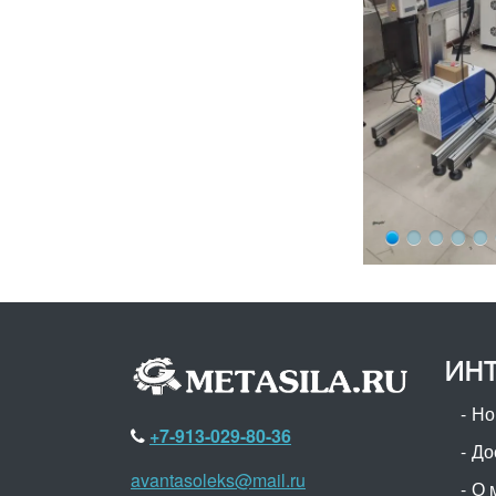
ИНТ
Но
+7-913-029-80-36
До
avantasoleks@mail.ru
О 