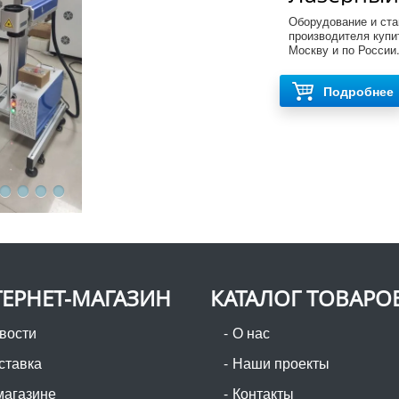
труб, шла
Оборудование и ста
производителя купи
Москву и по России
Подробнее
ЕРНЕТ-МАГАЗИН
КАТАЛОГ ТОВАРО
вости
О нас
ставка
Наши проекты
магазине
Контакты