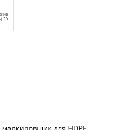
окна
) 20
 маркировщик для HDPE