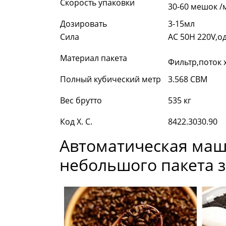
Скорость упаковки
30-60 мешок /
Дозировать
3-15мл
Сила
AC 50H 220V,о
Материал пакета
Фильтр,поток 
Полный кубический метр
3.568 CBM
Вес брутто
535 кг
Код Х. С.
8422.3030.90
Автоматическая маш
небольшого пакета 