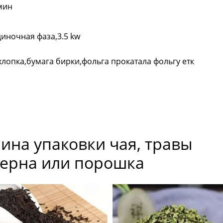
мин
диночная фаза,3.5 kw
хлопка,бумага бирки,фольга прокатала фольгу етк
ина упаковки чая, травы
зерна или порошка