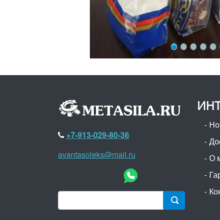
ИНТ
Но
+7-913-029-80-36
До
avantasoleks@mail.ru
О 
Га
Ко