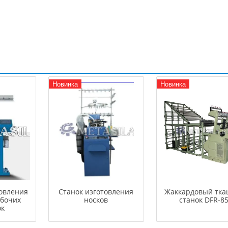
Новинка
Новинка
овления
Станок изготовления
Жаккардовый тка
абочих
носков
станок DFR-8
ок