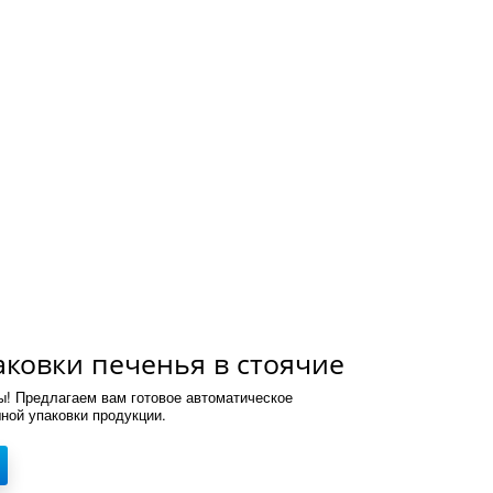
ковки печенья в стоячие
плоским дном (дой-пак)
! Предлагаем вам готовое автоматическое
ной упаковки продукции.