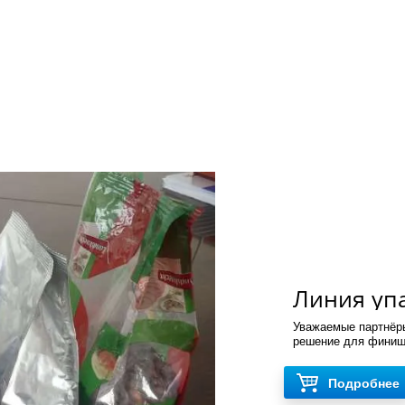
Линия упа
пакеты с 
Уважаемые партнёры
E13K
решение для финиш
Подробнее