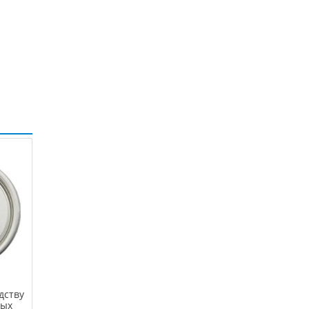
дству
мых