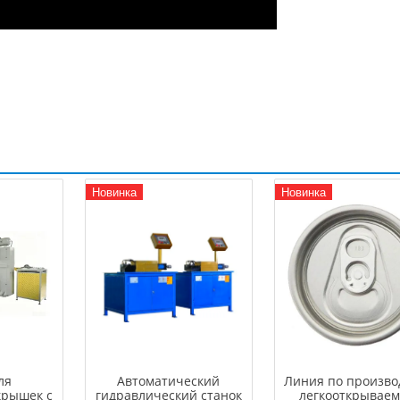
Новинка
Новинка
ля
Автоматический
Линия по произво
крышек с
гидравлический станок
легкооткрывае