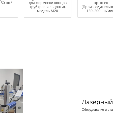
150 шт/
для формовки концов
крышек
труб (развальцовки),
(Производительно
модель M20
150–200 шт/ми
Лазерный
труб, шла
Оборудование и ста