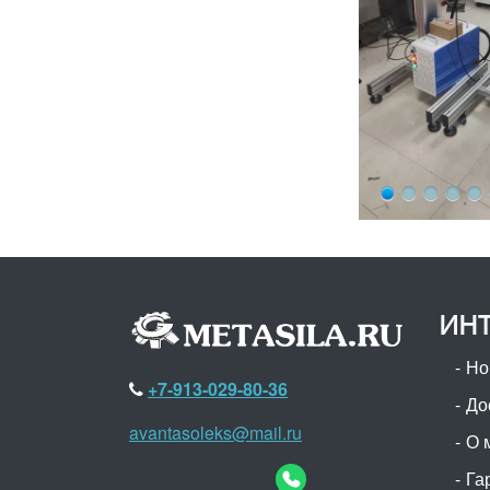
ИНТ
Но
+7-913-029-80-36
До
avantasoleks@mail.ru
О 
Га