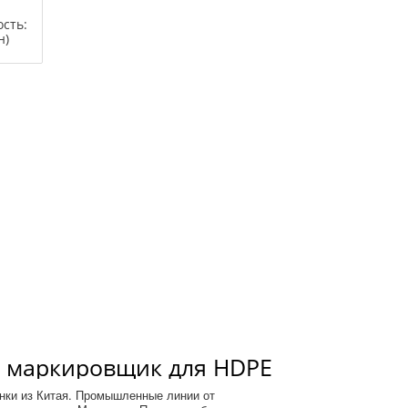
сть:
н)
 маркировщик для HDPE
нгов, модель KJ10
нки из Китая. Промышленные линии от