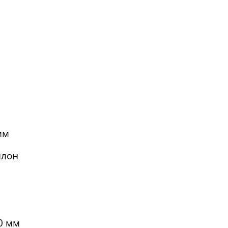
мм
йлон
0 мм