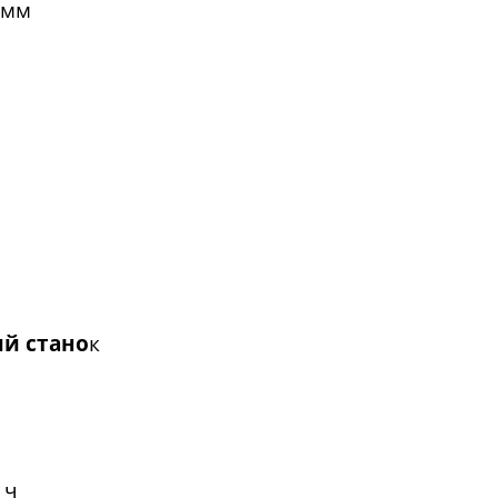
 мм
й стано
к
 ч