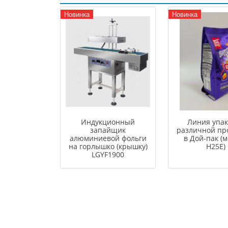
Новинка
Новинка
Индукционный
Линия упа
запайщик
различной пр
алюминиевой фольги
в Дой-пак (
на горлышко (крышку)
H25E)
LGYF1900