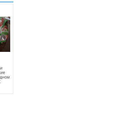
ки
чие
 дном
K