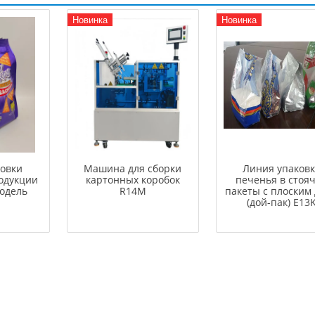
Новинка
Новинка
ковки
Машина для сборки
Линия упаков
одукции
картонных коробок
печенья в стоя
модель
R14M
пакеты с плоским
(дой-пак) E13