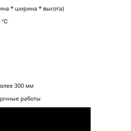
ина * ширина * высота)
0 ℃
более 300 мм
адочные работы