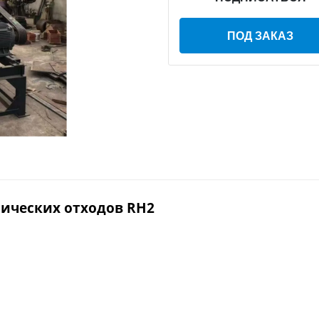
ПОД ЗАКАЗ
лических отходов RH2