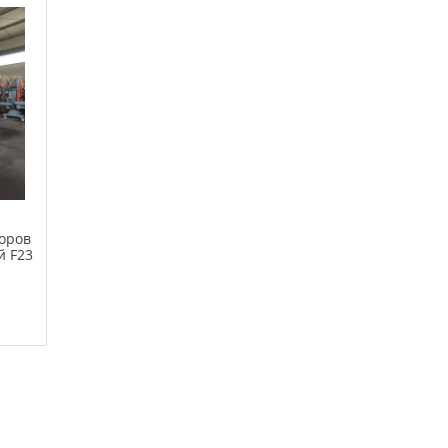
оров
й F23