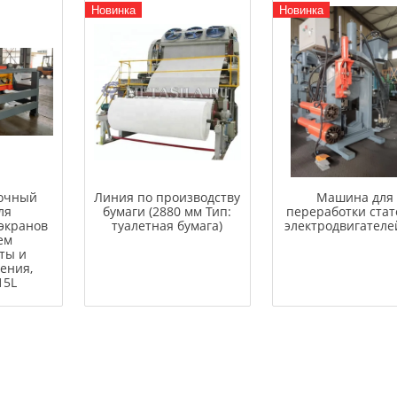
Новинка
Новинка
очный
Линия по производству
Машина для
ля
бумаги (2880 мм Тип:
переработки стат
экранов
туалетная бумага)
электродвигателе
ем
ты и
ения,
15L