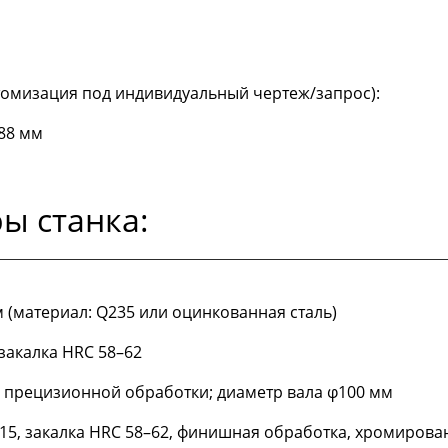
томизация под индивидуальный чертеж/запрос):
388 мм
ы станка:
м (материал: Q235 или оцинкованная сталь)
закалка HRC 58–62
# прецизионной обработки; диаметр вала φ100 мм
r15, закалка HRC 58–62, финишная обработка, хромирова