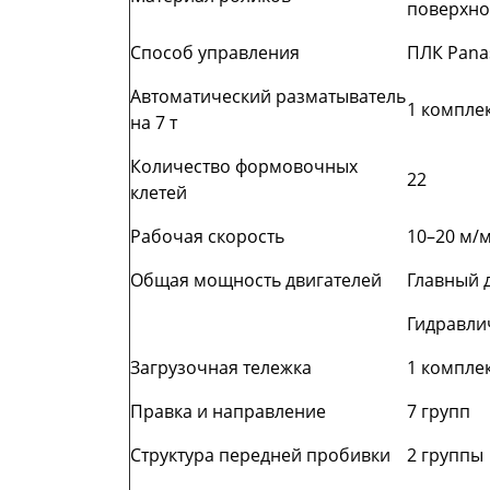
поверхно
Способ управления
ПЛК Pana
Автоматический разматыватель
1 комплек
на 7 т
Количество формовочных
22
клетей
Рабочая скорость
10–20 м/м
Общая мощность двигателей
Главный д
Гидравли
Загрузочная тележка
1 комплек
Правка и направление
7 групп
Структура передней пробивки
2 группы