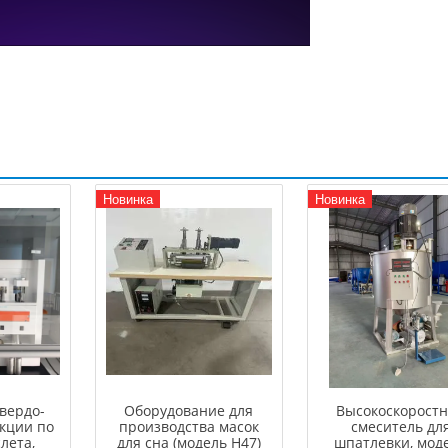
Новинка
Новинка
вердо-
Оборудование для
Высокоскорост
кции по
производства масок
смеситель дл
лета,
для сна (модель H47)
шпатлевки, мод