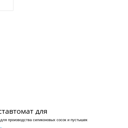
тавтомат для
тва пустышек, сосок
для производства силиконовых сосок и пустышек