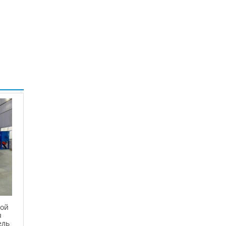
ной
я
ель