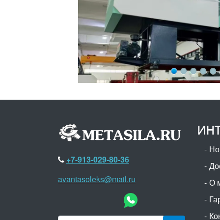
ИНТ
Но
+7-913-029-80-36
До
avantasoleks@mail.ru
О 
Га
Ко