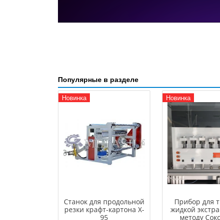
Популярные в разделе
Новинка
Новинка
Станок для продольной
Прибор для т
резки крафт-картона X-
жидкой экстра
95
методу Сокс