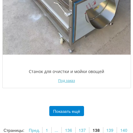
Станок для очистки и мойки овощей
Под заказ
Показать ещё
Страницы:
Пред.
1
...
136
137
138
139
140